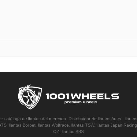
r catálogo de llantas del mercado. Distribuidor de llantas Autec, llantas
 ATS, llantas Borbet, llantas Wolfrace, llantas TSW, llantas Japan Racing,
OZ, llantas BBS