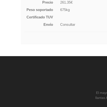
Precio
261.35€
Peso soportado
675kg
Certificado TUV
Envío
Consultar
El mayo
llantas