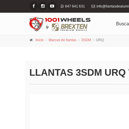
647 641 631
info@llantasdealum
Busca
Inicio
Marcas de llantas
3SDM
URQ
LLANTAS 3SDM URQ