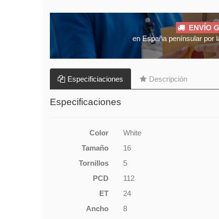
ENVÍO G
en España penínsular por l
Especificiaciones
Descripción
Especificaciones
Color
White
Tamaño
16
Tornillos
5
PCD
112
ET
24
Ancho
8