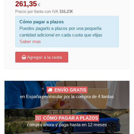
261,35
€
Precio por llanta con IVA
316,23€
Cómo pagar a plazos
Puedes pagarlo a plazos por una pequeña
cantidad adicional en cada cuota que elijas
Saber mas
Agregar a la cesta
ENVÍO GRATIS
en España penínsular por la compra de 4 llantas
CÓMO PAGAR A PLAZOS
compra ahora y paga hasta en 12 meses