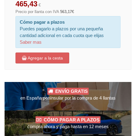
465,43
€
Precio por llanta con IVA
563,17€
Cómo pagar a plazos
Puedes pagarlo a plazos por una pequeña
cantidad adicional en cada cuota que elijas
Saber mas
Agregar a la cesta
ENVÍO GRATIS
en España penínsular por la compra de 4 llantas
CÓMO PAGAR A PLAZOS
compra ahora y paga hasta en 12 meses