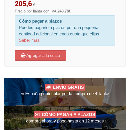
205,6
€
Precio por llanta con IVA
248,78€
Cómo pagar a plazos
Puedes pagarlo a plazos por una pequeña
cantidad adicional en cada cuota que elijas
Saber mas
Agregar a la cesta
ENVÍO GRATIS
en España penínsular por la compra de 4 llantas
CÓMO PAGAR A PLAZOS
compra ahora y paga hasta en 12 meses