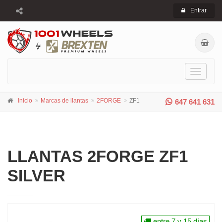
Entrar
Toggle
navigati
Inicio
Marcas de llantas
2FORGE
ZF1
647 641 631
LLANTAS 2FORGE ZF1
SILVER
entre 7 y 15 días