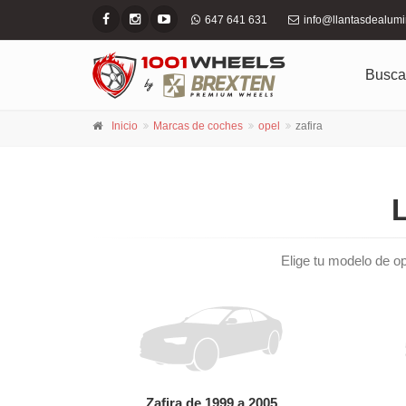
647 641 631
info@llantasdealum
Busca
Inicio
Marcas de coches
opel
zafira
Elige tu modelo de ope
Zafira de 1999 a 2005