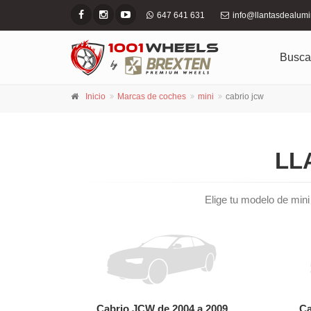
647 641 631
info@llantasdealum
Busca
Inicio
Marcas de coches
mini
cabrio jcw
LL
Elige tu modelo de mini 
Cabrio JCW de 2004 a 2009
Ca