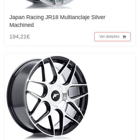
Japan Racing JR18 Multianclaje Silver
Machined
194,21€
Ver detalles