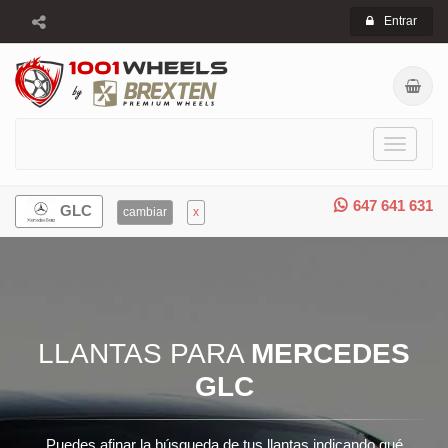
Entrar
Toggle
navigati
647 641 631
GLC
cambiar
x
LLANTAS PARA
MERCEDES
GLC
Puedes afinar la búsqueda de tus llantas indicando qué