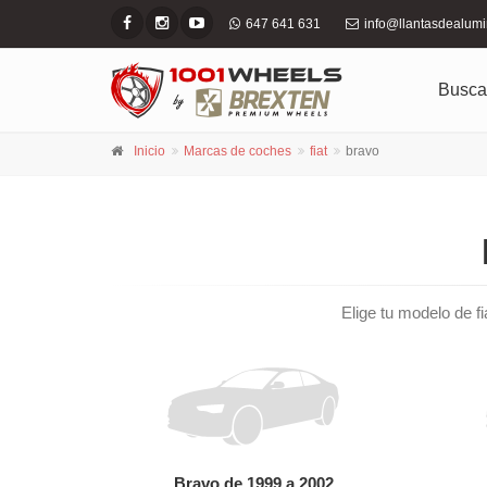
647 641 631
info@llantasdealum
Busca
Inicio
Marcas de coches
fiat
bravo
Elige tu modelo de fi
Bravo de 1999 a 2002