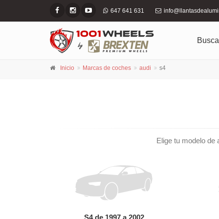
647 641 631
info@llantasdealum
Busca
Inicio
Marcas de coches
audi
s4
Elige tu modelo de a
S4 de 1997 a 2002