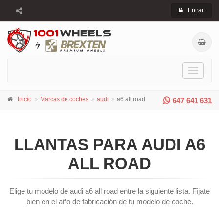
Entrar
Toggle
navigati
Inicio
Marcas de coches
audi
a6 all road
647 641 631
LLANTAS PARA AUDI A6
ALL ROAD
Elige tu modelo de audi a6 all road entre la siguiente lista. Fíjate
bien en el año de fabricación de tu modelo de coche.