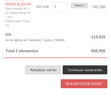
MAXX AUDI A4
Eliminar
542,93€
542,93€
Baja delante:30 >
65 / Baja detrás:40
> 65 /
Partnumber:70 AU
10
IVA
114,02€
no se aplica en Canarías, Ceuta y Melilla
Total 1 elementos
656,95€
Actualizar carrito
Continuar comprando
IR A DATOS DE ENVÍO