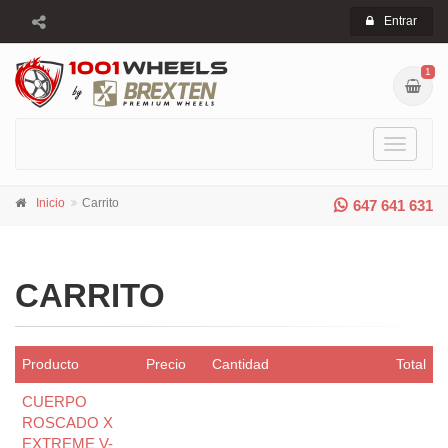
Entrar
1
Toggle
navigati
Inicio
Carrito
647 641 631
CARRITO
Producto
Precio
Cantidad
Total
CUERPO
ROSCADO X
EXTREME V-