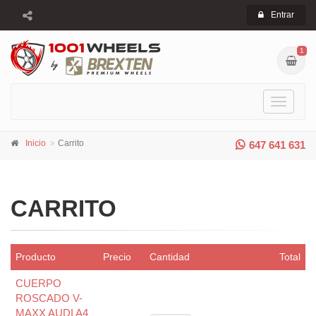
Entrar
1
Toggle
navigati
Inicio
Carrito
647 641 631
CARRITO
Producto
Precio
Cantidad
Total
CUERPO
ROSCADO V-
MAXX AUDI A4