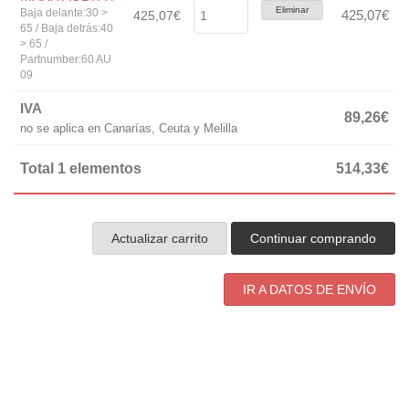
Eliminar
Baja delante:30 >
425,07€
425,07€
65 / Baja detrás:40
> 65 /
Partnumber:60 AU
09
IVA
89,26€
no se aplica en Canarías, Ceuta y Melilla
Total 1 elementos
514,33€
Actualizar carrito
Continuar comprando
IR A DATOS DE ENVÍO