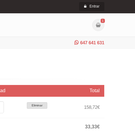
Entrar
1
647 641 631
dad
Total
Eliminar
158,72€
33,33€