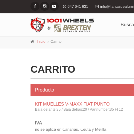
647 641 631
info@llantasdealum
Busca
Inicio
Carrito
CARRITO
Producto
KIT MUELLES V-MAXX FIAT PUNTO
Baja delante:35 / Baja detrás:20 / Partnumber:35 FI 12
IVA
no se aplica en Canarías, Ceuta y Melilla