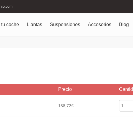
inio.com
 tu coche
Llantas
Suspensiones
Accesorios
Blog
Precio
Canti
158,72€