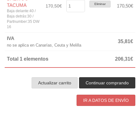
Eliminar
TACUMA
170,50€
170,50€
Baja delante:40 /
Baja detrás:30 /
Partnumber:35 DW
16
IVA
35,81€
no se aplica en Canarías, Ceuta y Melilla
Total 1 elementos
206,31€
Actualizar carrito
Continuar comprando
IR A DATOS DE ENVÍO