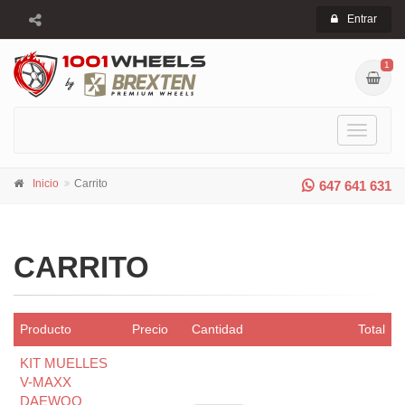
Entrar
1
Toggle
navigati
Inicio
Carrito
647 641 631
CARRITO
Producto
Precio
Cantidad
Total
KIT MUELLES
V-MAXX
DAEWOO