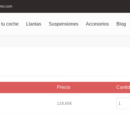
inio.com
 tu coche
Llantas
Suspensiones
Accesorios
Blog
Precio
Canti
118,65€