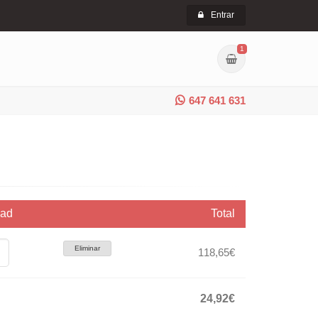
Entrar
1
647 641 631
dad
Total
Eliminar
118,65€
24,92€