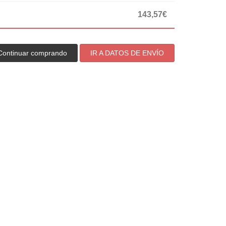
143,57€
Continuar comprando
IR A DATOS DE ENVÍO