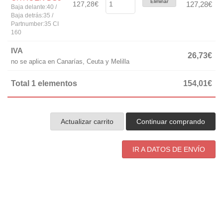
Eliminar
127,28€
127,28€
Baja delante:40 /
Baja detrás:35 /
Partnumber:35 CI
160
IVA
26,73€
no se aplica en Canarías, Ceuta y Melilla
Total 1 elementos
154,01€
Actualizar carrito
Continuar comprando
IR A DATOS DE ENVÍO