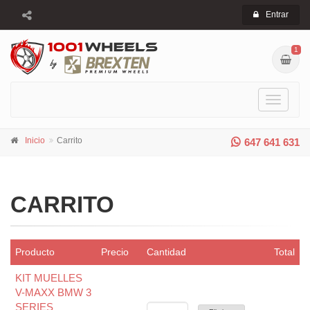
Entrar
1
Toggle
navigati
Inicio
Carrito
647 641 631
CARRITO
Producto
Precio
Cantidad
Total
KIT MUELLES
V-MAXX BMW 3
SERIES