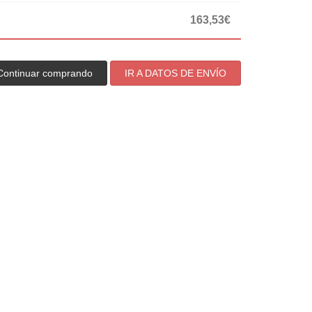
163,53€
Continuar comprando
IR A DATOS DE ENVÍO