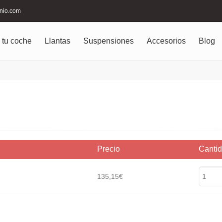
inio.com
 tu coche
Llantas
Suspensiones
Accesorios
Blog
Precio
Canti
135,15€