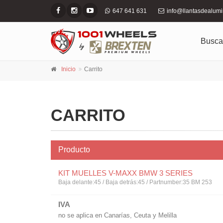
647 641 631
info@llantasdealum
Busca
Inicio
Carrito
CARRITO
Producto
KIT MUELLES V-MAXX BMW 3 SERIES
Baja delante:45 / Baja detrás:45 / Partnumber:35 BM 253
IVA
no se aplica en Canarías, Ceuta y Melilla