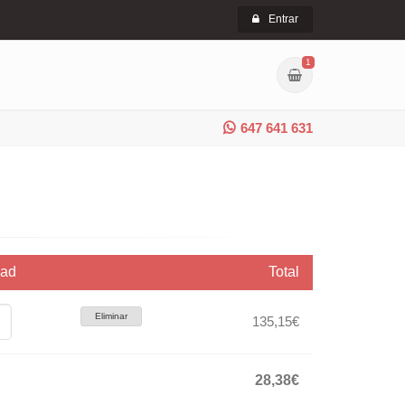
Entrar
1
647 641 631
dad
Total
Eliminar
135,15€
28,38€