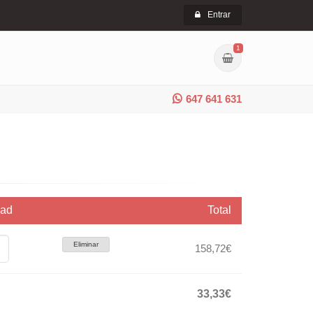
Entrar
1
647 641 631
dad
Total
Eliminar
158,72€
33,33€