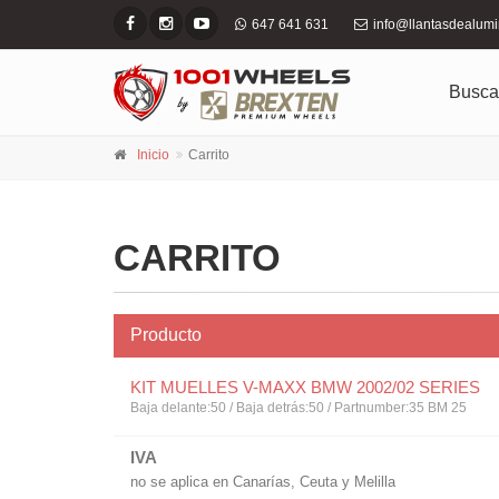
647 641 631
info@llantasdealum
Busca
Inicio
Carrito
CARRITO
Producto
KIT MUELLES V-MAXX BMW 2002/02 SERIES
Baja delante:50 / Baja detrás:50 / Partnumber:35 BM 25
IVA
no se aplica en Canarías, Ceuta y Melilla