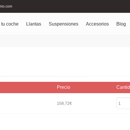
inio.com
 tu coche
Llantas
Suspensiones
Accesorios
Blog
Precio
Canti
158,72€