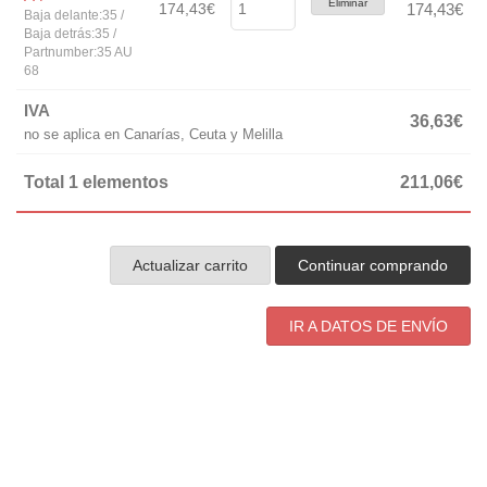
Eliminar
174,43€
174,43€
Baja delante:35 /
Baja detrás:35 /
Partnumber:35 AU
68
IVA
36,63€
no se aplica en Canarías, Ceuta y Melilla
Total 1 elementos
211,06€
Actualizar carrito
Continuar comprando
IR A DATOS DE ENVÍO