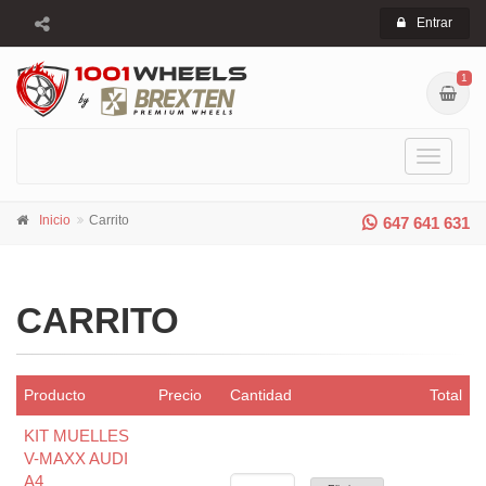
Entrar
1
Toggle
navigati
Inicio
Carrito
647 641 631
CARRITO
Producto
Precio
Cantidad
Total
KIT MUELLES
V-MAXX AUDI
A4