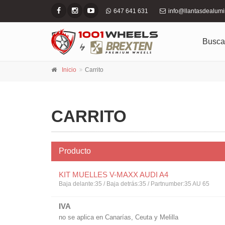
647 641 631
info@llantasdealum
Busca
Inicio
Carrito
CARRITO
Producto
KIT MUELLES V-MAXX AUDI A4
Baja delante:35 / Baja detrás:35 / Partnumber:35 AU 65
IVA
no se aplica en Canarías, Ceuta y Melilla