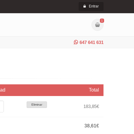
Entrar
1
647 641 631
dad
Total
Eliminar
183,85€
38,61€