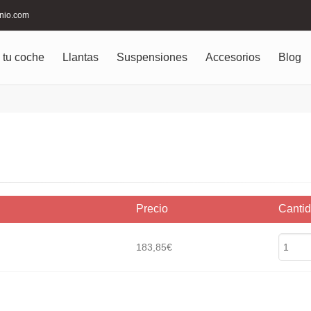
inio.com
 tu coche
Llantas
Suspensiones
Accesorios
Blog
Precio
Canti
183,85€