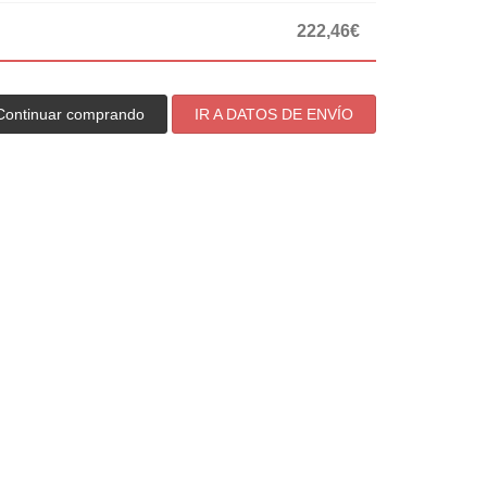
222,46€
Continuar comprando
IR A DATOS DE ENVÍO