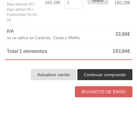
Eliminar
160,28€
160,28€
Baja delante:35 /
Baja detrás:35 /
Partnumber:35 AU
58
IVA
33,66€
no se aplica en Canarías, Ceuta y Melilla
Total 1 elementos
193,94€
Actualizar carrito
Continuar comprando
IR A DATOS DE ENVÍO