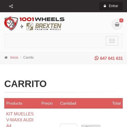
Entrar
1
Toggle
navigati
Inicio
Carrito
647 641 631
CARRITO
Producto
Precio
Cantidad
Total
KIT MUELLES
V-MAXX AUDI
A4