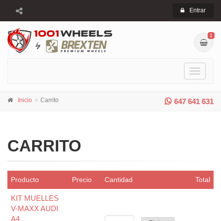
Entrar
1
Toggle
navigati
Inicio
Carrito
647 641 631
CARRITO
Producto
Precio
Cantidad
Total
KIT MUELLES
V-MAXX AUDI
A4