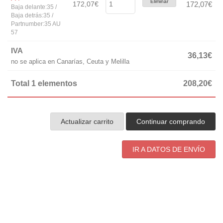
Eliminar
172,07€
172,07€
Baja delante:35 /
Baja detrás:35 /
Partnumber:35 AU
57
IVA
36,13€
no se aplica en Canarías, Ceuta y Melilla
Total 1 elementos
208,20€
Actualizar carrito
Continuar comprando
IR A DATOS DE ENVÍO