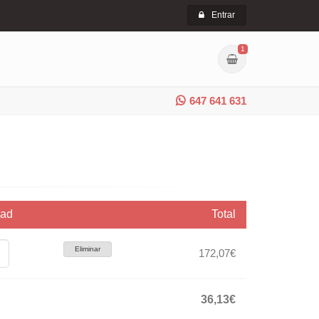
Entrar
1
647 641 631
dad
Total
Eliminar
172,07€
36,13€