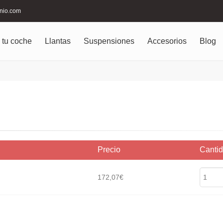
inio.com
 tu coche
Llantas
Suspensiones
Accesorios
Blog
Precio
Canti
172,07€