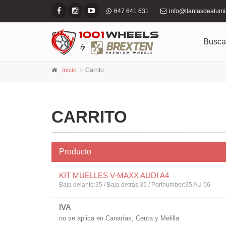
647 641 631
info@llantasdealum
Busca
Inicio
Carrito
CARRITO
Producto
KIT MUELLES V-MAXX AUDI A4
Baja delante:35 / Baja detrás:35 / Partnumber:35 AU 56
IVA
no se aplica en Canarías, Ceuta y Melilla