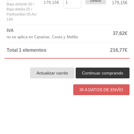
Eliminar
179,15€
179,15€
Baja delante:30 /
Baja detrás:25 /
Partnumber:35 AU
194
IVA
37,62€
no se aplica en Canarías, Ceuta y Melilla
Total 1 elementos
216,77€
Actualizar carrito
Continuar comprando
IR A DATOS DE ENVÍO