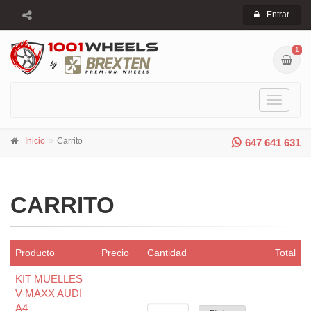
Entrar
1
Toggle
navigati
Inicio
Carrito
647 641 631
CARRITO
Producto
Precio
Cantidad
Total
KIT MUELLES
V-MAXX AUDI
A4