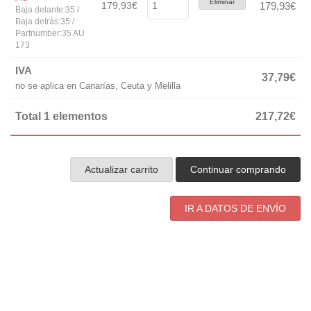
Eliminar
179,93€
179,93€
Baja delante:35 /
Baja detrás:35 /
Partnumber:35 AU
173
IVA
37,79€
no se aplica en Canarías, Ceuta y Melilla
Total 1 elementos
217,72€
Actualizar carrito
Continuar comprando
IR A DATOS DE ENVÍO