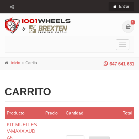
Entrar
1
Toggle
navigati
Inicio
Carrito
647 641 631
CARRITO
Producto
Precio
Cantidad
Total
KIT MUELLES
V-MAXX AUDI
A5