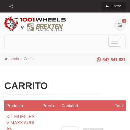
Entrar
1
Toggle
navigati
Inicio
Carrito
647 641 631
CARRITO
Producto
Precio
Cantidad
Total
KIT MUELLES
V-MAXX AUDI
A6