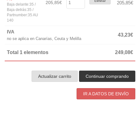
Eliminar
205,85€
205,85€
Baja delante:35 /
Baja detrás:35 /
Partnumber:35 AU
140
IVA
43,23€
no se aplica en Canarías, Ceuta y Melilla
Total 1 elementos
249,08€
Actualizar carrito
Continuar comprando
IR A DATOS DE ENVÍO