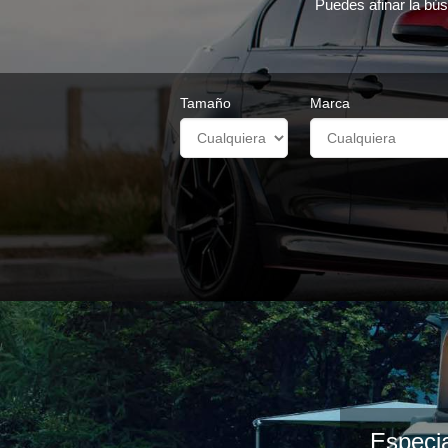
Puedes afinar la bús
Tamaño
Marca
Especia