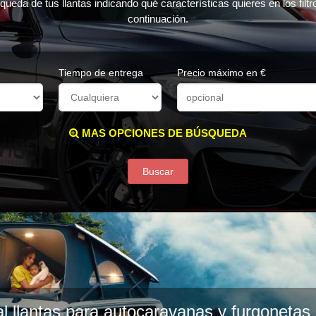
queda de tus llantas indicando qué características quieres en los filt
continuación.
Tiempo de entrega
Precio máximo en €
MAS OPCIONES DE BÚSQUEDA
Buscar
l llantas para autocaravanas y furgoneta