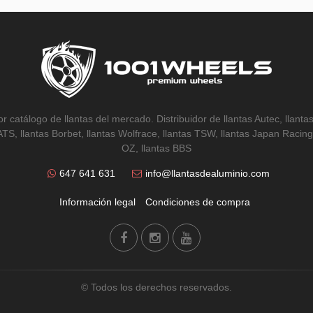
r catálogo de llantas del mercado. Distribuidor de llantas Autec, llantas
 ATS, llantas Borbet, llantas Wolfrace, llantas TSW, llantas Japan Racing,
OZ, llantas BBS
647 641 631
info@llantasdealuminio.com
Información legal
Condiciones de compra
© Todos los derechos reservados.