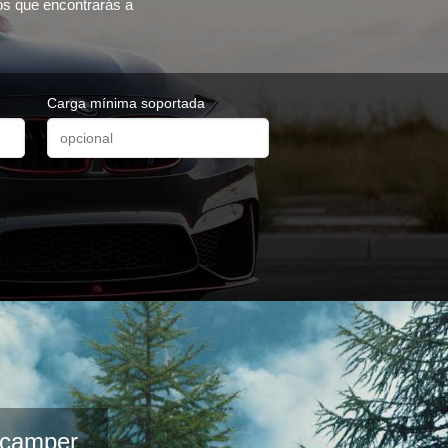
ros que encontrarás a
Carga mínima soportada
s camper