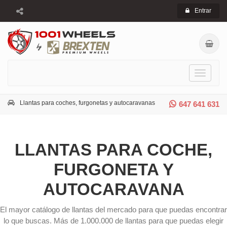
Entrar
Toggle
navigati
Llantas para coches, furgonetas y autocaravanas
647 641 631
LLANTAS PARA COCHE,
FURGONETA Y
AUTOCARAVANA
El mayor catálogo de llantas del mercado para que puedas encontrar
lo que buscas. Más de 1.000.000 de llantas para que puedas elegir