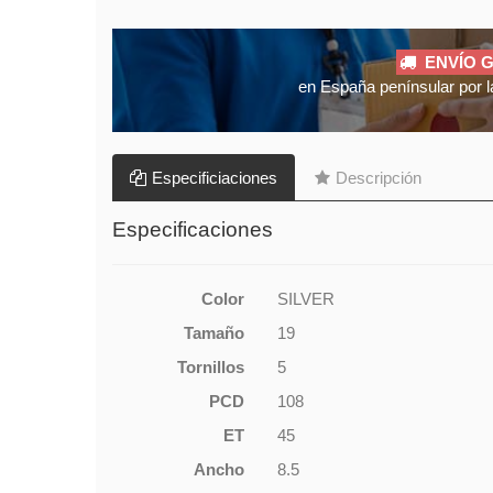
ENVÍO G
en España penínsular por l
Especificiaciones
Descripción
Especificaciones
Color
SILVER
Tamaño
19
Tornillos
5
PCD
108
ET
45
Ancho
8.5