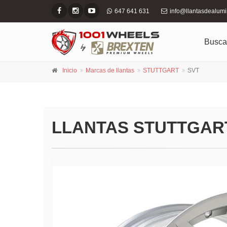
647 641 631
info@llantasdealum
Busca
Inicio
Marcas de llantas
STUTTGART
SVT
LLANTAS STUTTGART