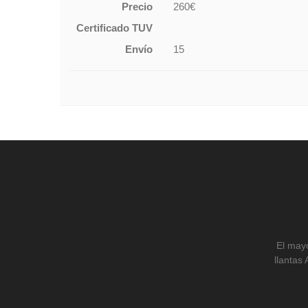
Precio
260€
Certificado TUV
Envío
15
El mayo
llantas