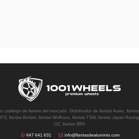
r catálogo de llantas del mercado. Distribuidor de llantas Autec, llantas
 ATS, llantas Borbet, llantas Wolfrace, llantas TSW, llantas Japan Racing,
OZ, llantas BBS
647 641 631
info@llantasdealuminio.com