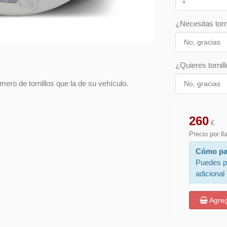
¿Necesitas torn
¿Quieres tornill
ero de tornillos que la de su vehículo.
260
€
Precio por l
Cómo pa
Puedes p
adicional
Agreg