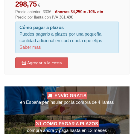
298,75
€
Precio anterior: 333€ -
Ahorras 34,25€ = -10% dto
Precio por llanta con IVA
361,49€
Cómo pagar a plazos
Puedes pagarlo a plazos por una pequeña
cantidad adicional en cada cuota que elijas
Saber mas
Agregar a la cesta
ENVÍO GRATIS
en España penínsular por la compra de 4 llantas
CÓMO PAGAR A PLAZOS
compra ahora y paga hasta en 12 meses