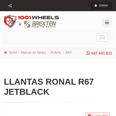
Entrar
Toggle
navigati
Inicio
Marcas de llantas
RONAL
R67
647 641 631
LLANTAS RONAL R67
JETBLACK
Consultar