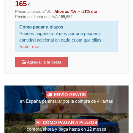
165
€
Precio anterior: 240€ -
Ahorras 75€ = -31% dto
Precio por llanta con IVA
199,65€
Cómo pagar a plazos
Puedes pagarlo a plazos por una pequeña
cantidad adicional en cada cuota que elijas
Saber mas
Agregar a la cesta
ENVÍO GRATIS
en España penínsular por la compra de 4 llantas
CÓMO PAGAR A PLAZOS
compra ahora y paga hasta en 12 meses