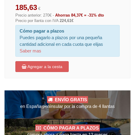
185,63
€
Precio anterior: 270€ -
Ahorras 84,37€ = -31% dto
Precio por llanta con IVA
224,61€
Cómo pagar a plazos
Puedes pagarlo a plazos por una pequeña
cantidad adicional en cada cuota que elijas
Saber mas
Agregar a la cesta
ENVÍO GRATIS
en España penínsular por la compra de 4 llantas
CÓMO PAGAR A PLAZOS
compra ahora y paga hasta en 12 meses