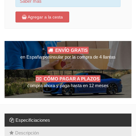
Saber mas
Agregar a la cesta
ENVÍO GRATIS
en España penínsular por la compra de 4 llantas
CÓMO PAGAR A PLAZOS
compra ahora y paga hasta en 12 meses
Especificiaciones
Descripción