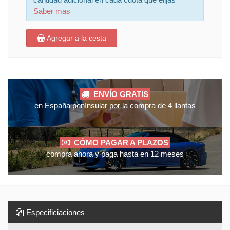
Saber mas
Agregar a la cesta
ENVÍO GRATIS
en España penínsular por la compra de 4 llantas
CÓMO PAGAR A PLAZOS
compra ahora y paga hasta en 12 meses
Especificiaciones