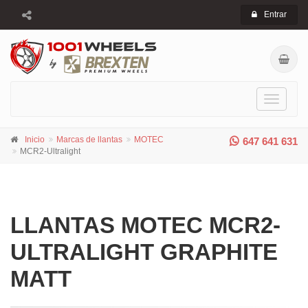
Entrar
Toggle
navigati
Inicio
Marcas de llantas
MOTEC
647 641 631
MCR2-Ultralight
LLANTAS MOTEC MCR2-
ULTRALIGHT GRAPHITE
MATT