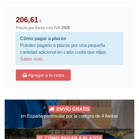
206,61
€
Precio por llanta con IVA
250€
Cómo pagar a plazos
Puedes pagarlo a plazos por una pequeña
cantidad adicional en cada cuota que elijas
Saber mas
Agregar a la cesta
ENVÍO GRATIS
en España penínsular por la compra de 4 llantas
CÓMO PAGAR A PLAZOS