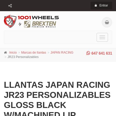
Entrar
Toggle
navigati
Inicio
Marcas de llantas
JAPAN RACING
647 641 631
JR23 Personalizables
LLANTAS JAPAN RACING
JR23 PERSONALIZABLES
GLOSS BLACK
W/MACHINED LIP