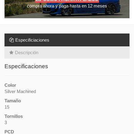
compra ahora y paga hasta en 12 meses
Especificiaciones
Descripción
Especificaciones
Color
Silver Machined
Tamaño
15
Tornillos
3
PCD