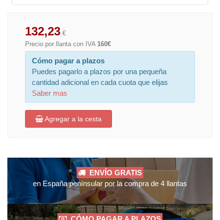
132,23
€
Precio por llanta con IVA
160€
Cómo pagar a plazos
Puedes pagarlo a plazos por una pequeña
cantidad adicional en cada cuota que elijas
Saber mas
Agregar a la cesta
ENVÍO GRATIS
en España penínsular por la compra de 4 llantas
CÓMO PAGAR A PLAZOS