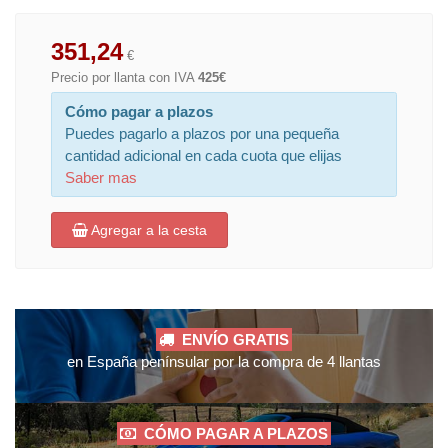
351,24
€
Precio por llanta con IVA
425€
Cómo pagar a plazos
Puedes pagarlo a plazos por una pequeña
cantidad adicional en cada cuota que elijas
Saber mas
Agregar a la cesta
ENVÍO GRATIS
en España penínsular por la compra de 4 llantas
CÓMO PAGAR A PLAZOS