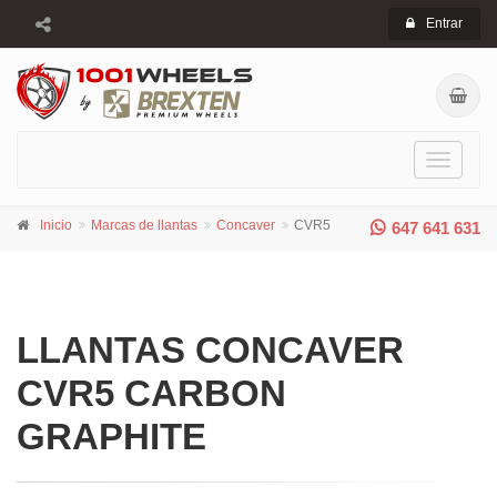
Entrar
Toggle
navigati
Inicio
Marcas de llantas
Concaver
CVR5
647 641 631
LLANTAS CONCAVER
CVR5 CARBON
GRAPHITE