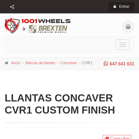
Entrar
Toggle
navigati
Inicio
Marcas de llantas
Concaver
CVR1
647 641 631
LLANTAS CONCAVER
CVR1 CUSTOM FINISH
Consultar