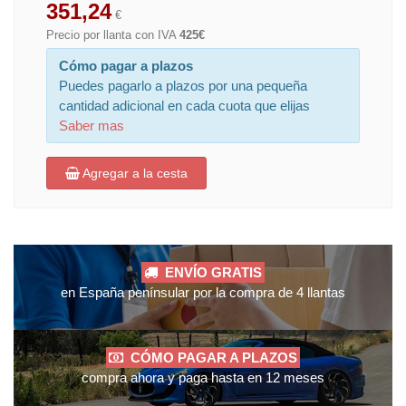
351,24
€
Precio por llanta con IVA
425€
Cómo pagar a plazos
Puedes pagarlo a plazos por una pequeña
cantidad adicional en cada cuota que elijas
Saber mas
Agregar a la cesta
ENVÍO GRATIS
en España penínsular por la compra de 4 llantas
CÓMO PAGAR A PLAZOS
compra ahora y paga hasta en 12 meses