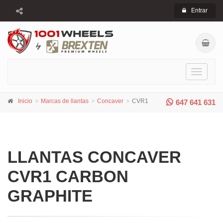
Entrar
Toggle
navigati
Inicio
Marcas de llantas
Concaver
CVR1
647 641 631
LLANTAS CONCAVER
CVR1 CARBON
GRAPHITE