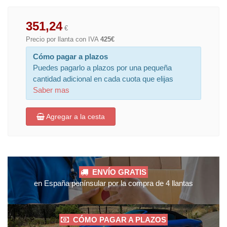
351,24
€
Precio por llanta con IVA
425€
Cómo pagar a plazos
Puedes pagarlo a plazos por una pequeña
cantidad adicional en cada cuota que elijas
Saber mas
Agregar a la cesta
ENVÍO GRATIS
en España penínsular por la compra de 4 llantas
CÓMO PAGAR A PLAZOS