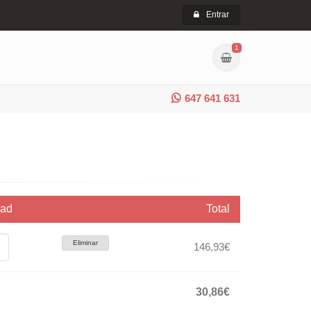
Entrar
1
647 641 631
dad
Total
Eliminar
146,93€
30,86€