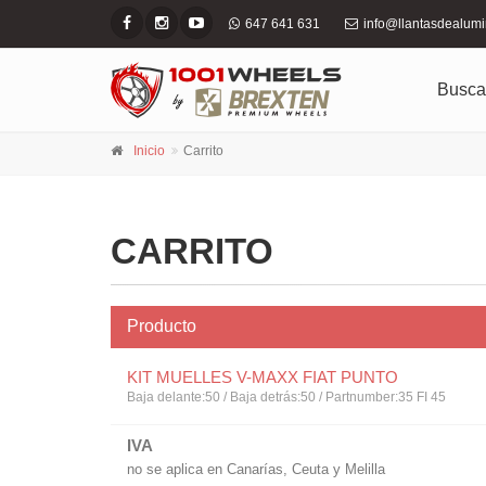
647 641 631
info@llantasdealum
Busca
Inicio
Carrito
CARRITO
Producto
KIT MUELLES V-MAXX FIAT PUNTO
Baja delante:50 / Baja detrás:50 / Partnumber:35 FI 45
IVA
no se aplica en Canarías, Ceuta y Melilla