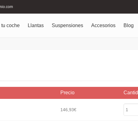
inio.com
 tu coche
Llantas
Suspensiones
Accesorios
Blog
Precio
Canti
146,93€