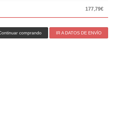
177,79€
Continuar comprando
IR A DATOS DE ENVÍO