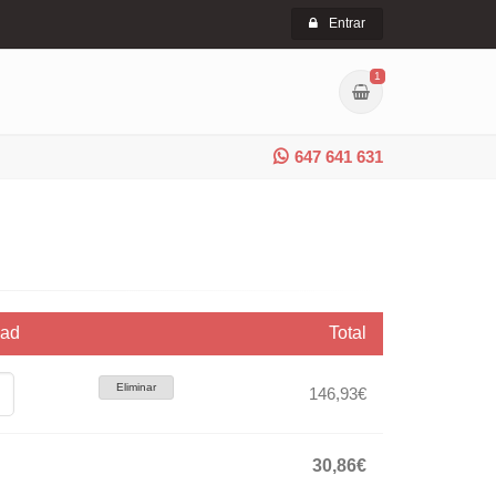
Entrar
1
647 641 631
dad
Total
Eliminar
146,93€
30,86€