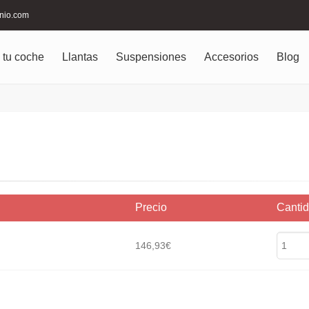
inio.com
 tu coche
Llantas
Suspensiones
Accesorios
Blog
Precio
Canti
146,93€