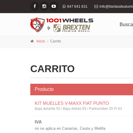
647 641 631
info@llantasdealum
Busca
Inicio
Carrito
CARRITO
Producto
KIT MUELLES V-MAXX FIAT PUNTO
Baja delante:55 / Baja detrás:55 / Partnumber:35 FI 43
IVA
no se aplica en Canarías, Ceuta y Melilla