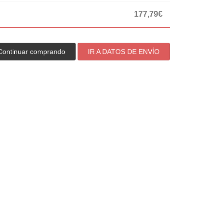
177,79€
Continuar comprando
IR A DATOS DE ENVÍO