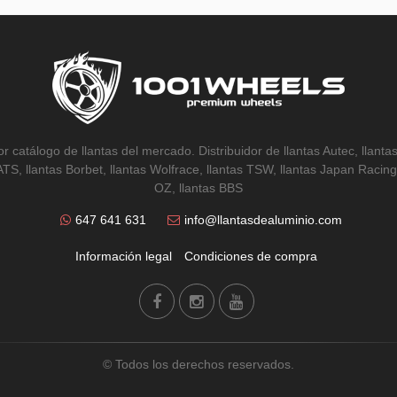
r catálogo de llantas del mercado. Distribuidor de llantas Autec, llantas
 ATS, llantas Borbet, llantas Wolfrace, llantas TSW, llantas Japan Racing,
OZ, llantas BBS
647 641 631
info@llantasdealuminio.com
Información legal
Condiciones de compra
© Todos los derechos reservados.