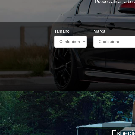
Puedes afinar la bús
Tamaño
Marca
Especia