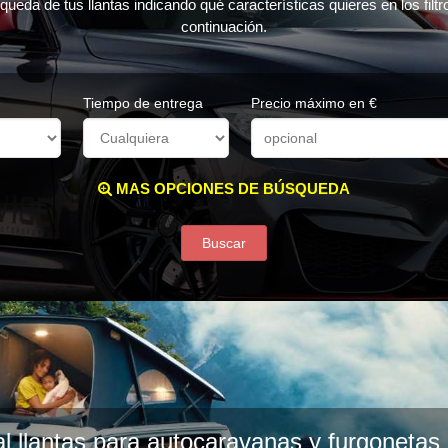
queda de tus llantas indicando qué características quieres en los filt
continuación.
Tiempo de entrega
Precio máximo en €
MAS OPCIONES DE BÚSQUEDA
Buscar
l llantas para autocaravanas y furgoneta