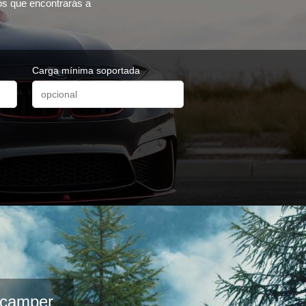
ros que encontrarás a
Carga mínima soportada
s camper