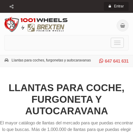
Entrar
Toggle
navigati
Llantas para coches, furgonetas y autocaravanas
647 641 631
LLANTAS PARA COCHE,
FURGONETA Y
AUTOCARAVANA
El mayor catálogo de llantas del mercado para que puedas encontrar
lo que buscas. Más de 1.000.000 de llantas para que puedas elegir