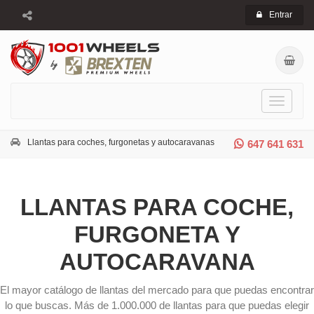
Entrar
Toggle
navigati
Llantas para coches, furgonetas y autocaravanas
647 641 631
LLANTAS PARA COCHE,
FURGONETA Y
AUTOCARAVANA
El mayor catálogo de llantas del mercado para que puedas encontrar
lo que buscas. Más de 1.000.000 de llantas para que puedas elegir