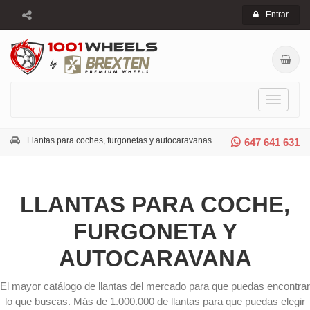
Entrar
Toggle
navigati
Llantas para coches, furgonetas y autocaravanas
647 641 631
LLANTAS PARA COCHE,
FURGONETA Y
AUTOCARAVANA
El mayor catálogo de llantas del mercado para que puedas encontrar
lo que buscas. Más de 1.000.000 de llantas para que puedas elegir