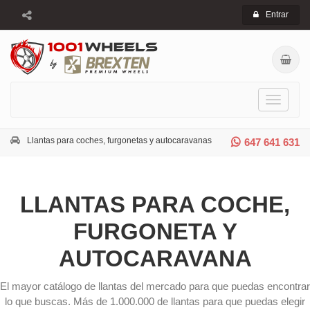
Entrar
Toggle
navigati
Llantas para coches, furgonetas y autocaravanas
647 641 631
LLANTAS PARA COCHE,
FURGONETA Y
AUTOCARAVANA
El mayor catálogo de llantas del mercado para que puedas encontrar
lo que buscas. Más de 1.000.000 de llantas para que puedas elegir